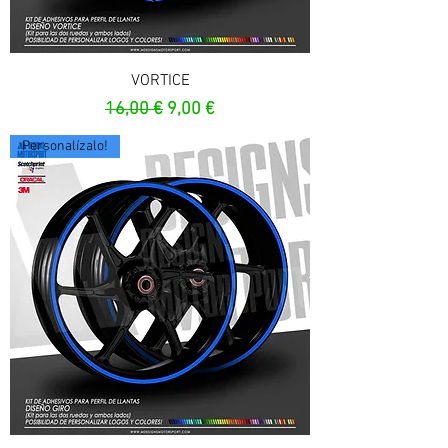
VORTICE
Precio
Precio de oferta
16,00 €
9,00 €
Personalízalo!