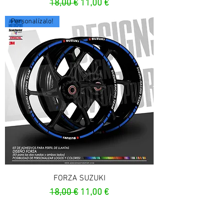
Precio
Precio de oferta
18,00 €
11,00 €
Personalízalo!
FORZA SUZUKI
Precio
Precio de oferta
18,00 €
11,00 €