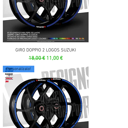
GIRO DOPPIO 2 LOGOS SUZUKI
Precio
Precio de oferta
18,00 €
11,00 €
Personalízalo!