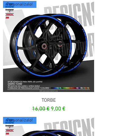
Personalízalo!
TORBE
Precio
Precio de oferta
16,00 €
9,00 €
Personalízalo!