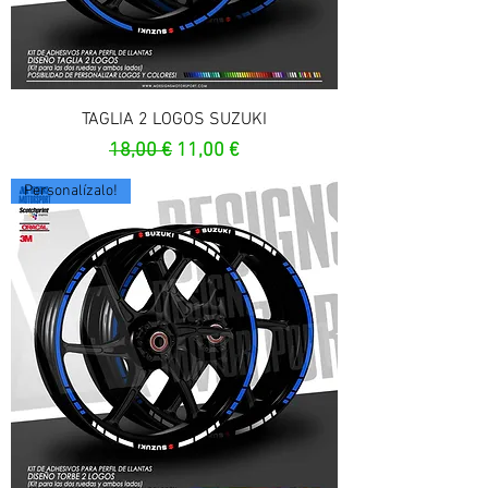
TAGLIA 2 LOGOS SUZUKI
Precio
Precio de oferta
18,00 €
11,00 €
Personalízalo!