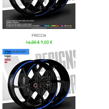
FRECCIA
Precio
Precio de oferta
16,00 €
9,00 €
Personalízalo!