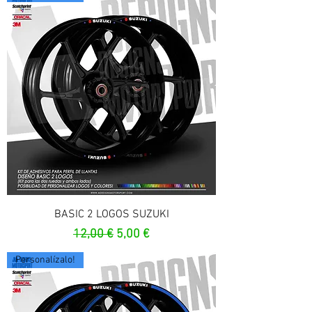
BASIC 2 LOGOS SUZUKI
Precio
Precio de oferta
12,00 €
5,00 €
Personalízalo!