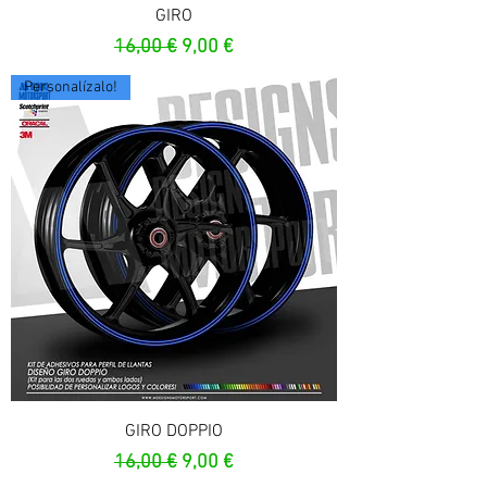
GIRO
Precio
Precio de oferta
16,00 €
9,00 €
Personalízalo!
GIRO DOPPIO
Precio
Precio de oferta
16,00 €
9,00 €