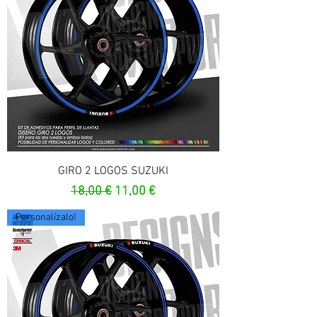
GIRO 2 LOGOS SUZUKI
Precio
Precio de oferta
18,00 €
11,00 €
Personalízalo!