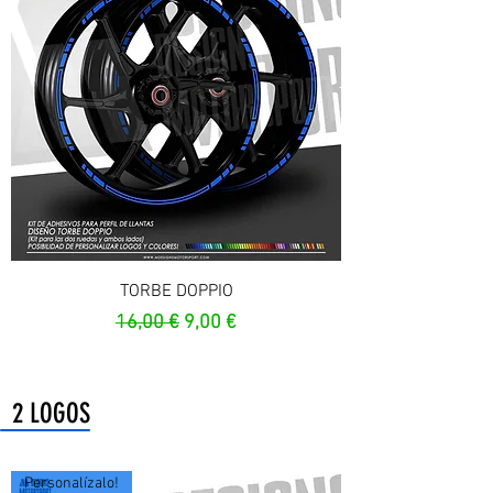
TORBE DOPPIO
Precio
Precio de oferta
16,00 €
9,00 €
2 LOGOS
Personalízalo!