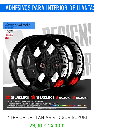
OS PARA INTERIOR DE LLANTAS
Personalízalo!
INTERIOR DE LLANTAS 4 LOGOS SUZUKI
Precio
Precio de oferta
23,00 €
14,00 €