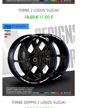
TORBE 2 LOGOS SUZUKI
Precio
Precio de oferta
18,00 €
11,00 €
Personalízalo!
TORBE DOPPIO 2 LOGOS SUZUKI