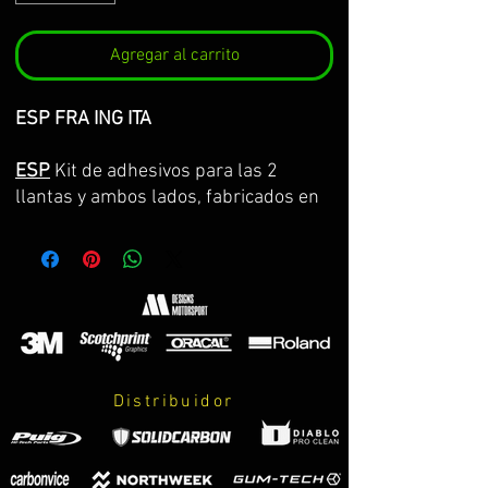
Agregar al carrito
ESP FRA ING ITA
ESP
Kit de adhesivos para las 2
llantas y ambos lados, fabricados en
vinilo Premium de la máxima calidad.
Lo servimos por partes completas,
con la curvatura de la llanta y con
transportador para facilitar su
colocación. GARANTIA DE
CONSERVACION DE COLOR, ASPECTO
Y DIMENSIONES DURANTE 8 AÑOS.
Distribuidor
El kit incluye:
-adhesivos.
-instrucciones de cuidados y montaje.