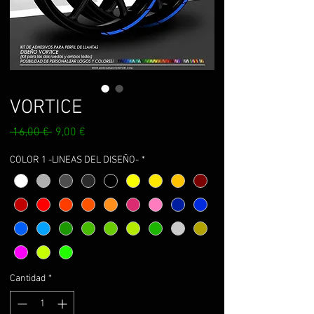
VORTICE
Precio
Precio
 16,00 € 
9,00 €
de
oferta
COLOR 1 -LINEAS DEL DISEÑO-
*
Cantidad
*