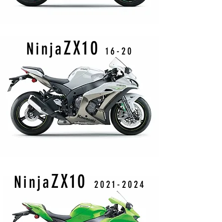
ZX
10
Ninja
16
-20
ZX10
Ninja
20
21-20
24