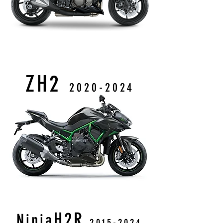
ZH2
2
020
-2024
H2R
Ninja
201
5
-
202
4