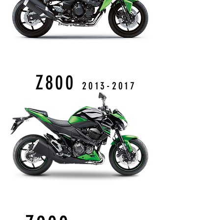
Z800
2013
-2017