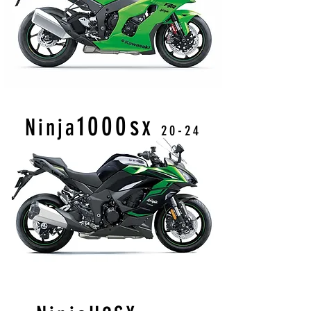
1000sx
Ninja
20-
24