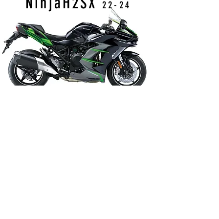
Ninja
H2SX
2
2-2
4
650
Versys
1
5
-
21