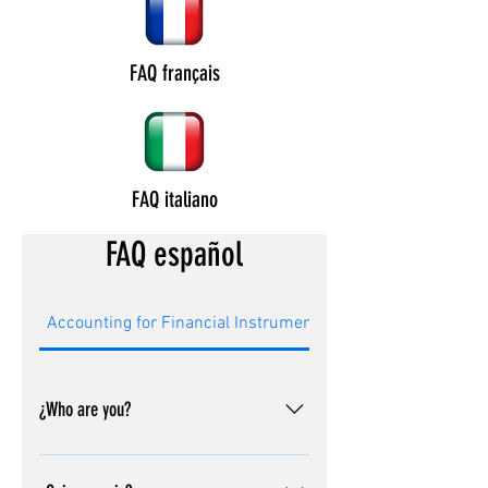
FAQ français
FAQ italiano
FAQ español
Accounting for Financial Instruments,3521
¿Who are you?
Thanks for your interest! we are M-
Designs Motorsport!