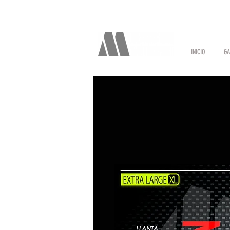
INICIO
GA