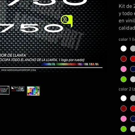
Kit de 
y todo 
en vin
calidad
kawasa
color 1 (
Se sirv
transpo
colocac
El kit 
instruc
montaj
color 2 (z
PERSO
1- esco
2- esco
*MIRAR
INFORM