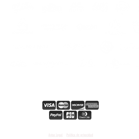
os
s
s
Pago en línea seguro
Condiciones y términos generales
Aviso Legal
Política de privacidad