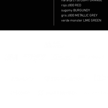
naranja z750 LIGHT ORANGE
rojo z800 RED
sugomy BURGUNDY
gris z800 METALLIC GREY
verde monster LIME GREEN
or