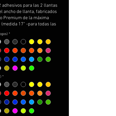
de
2 adhesivos para las 2 llantas 
oferta
el ancho de llanta, fabricados 
ilo Premium de la máxima 
 (medida 17" -para todas las 
ki-)
logos)
*
e por partes y con 
rtador para facilitar su 
ión.
incluye: adhesivos e 
ciones de cuidados y 
e.
)
*
NALIZABLES!
ger el color de los logos
ger el color de la Z
 AMPLIACIÓN DE 
ACIÓN A PIE DE PÁGINA*