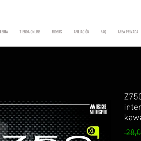
LERIA
TIENDA ONLINE
RIDERS
AFILIACIÓN
FAQ
AREA PRIVADA
Z750
inte
kaw
 28,0