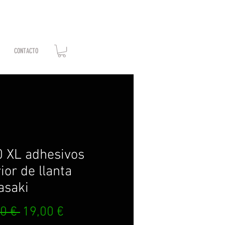
CONTACTO
 XL adhesivos
rior de llanta
asaki
Precio
Precio
0 € 
19,00 €