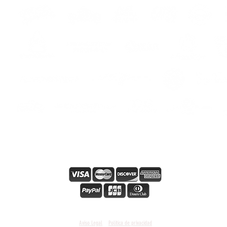
os
s
s
Pago en línea seguro
Condiciones y términos generales
Aviso Legal
Política de privacidad