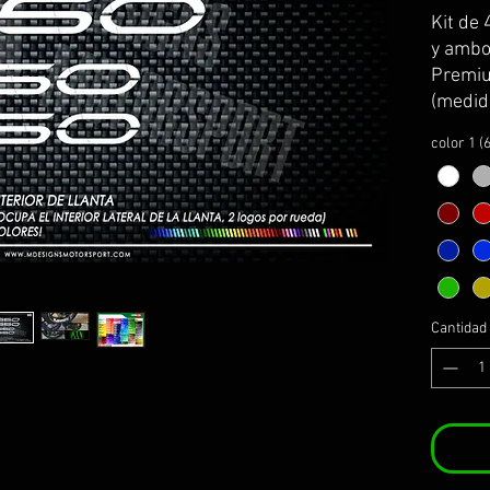
Kit de 
y ambos
Premiu
(medid
kawasa
color 1 (
Se sirv
transpo
colocac
El kit 
instru
montaj
Cantidad
PERSO
1- esco
*MIRA
INFORM