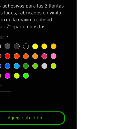
de
4 adhesivos para las 2 llantas
oferta
 lados, fabricados en vinilo
m de la máxima calidad
a 17" -para todas las
ki-)
650)
*
e por partes y con
rtador para facilitar su
ión.
incluye: adhesivos e
cciones de cuidados y
e.
*
NALIZABLES!
ger el color de 650
R AMPLIACIÓN DE
ACIÓN A PIE DE PÁGINA*
Agregar al carrito