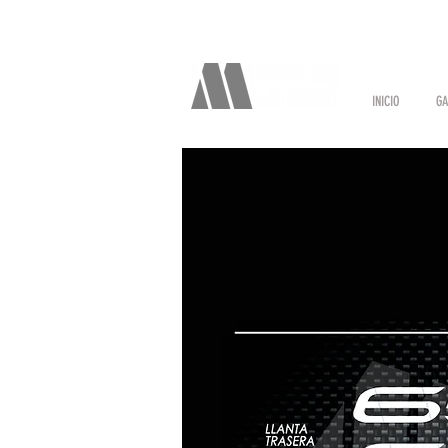
INICIO
GA