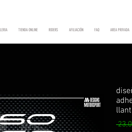
LERIA
TIENDA ONLINE
RIDERS
AFILIACIÓN
FAQ
AREA PRIVADA
dise
adhe
llan
 23,0