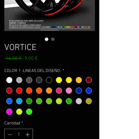
VORTICE
Precio
Precio
 16,00 € 
9,00 €
de
oferta
COLOR 1 -LINEAS DEL DISEÑO-
*
Cantidad
*