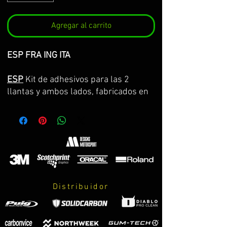
Agregar al carrito
ESP FRA ING ITA
ESP
Kit de adhesivos para las 2
llantas y ambos lados, fabricados en
vinilo Premium de la máxima calidad.
Lo servimos por partes completas,
con la curvatura de la llanta y con
transportador para facilitar su
colocación. GARANTIA DE
CONSERVACION DE COLOR, ASPECTO
Y DIMENSIONES DURANTE 8 AÑOS.
Distribuidor
El kit incluye:
-adhesivos.
-instrucciones de cuidados y montaje.