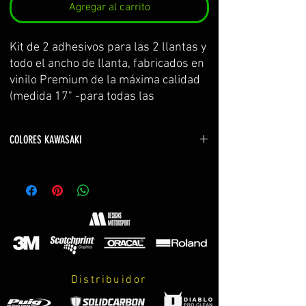
Agregar al carrito
Kit de 2 adhesivos para las 2 llantas y 
todo el ancho de llanta, fabricados en 
vinilo Premium de la máxima calidad 
(medida 17" -para todas las 
kawasaki-)
Se sirve por partes y con 
COLORES KAWASAKI
transportador para facilitar su 
colocación.
verde kawasaki YELLOW GREEN
El kit incluye: adhesivos e 
naranja z800 ORANGE
instrucciones de cuidados y montaje.
naranja z800 2016 ORANGE RED CANDY
naranja z750 LIGHT ORANGE
rojo z800 RED
PERSONALIZABLES!
sugomy BURGUNDY
gris z800 METALLIC GREY
*MIRAR AMPLIACIÓN DE 
verde monster LIME GREEN
INFORMACIÓN A PIE DE PÁGINA*
Distribuidor