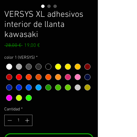
VERSYS XL adhesivos
interior de llanta
kawasaki
Precio
Precio
 28,00 € 
19,00 €
de
oferta
color 1 (VERSYS)
*
Cantidad
*