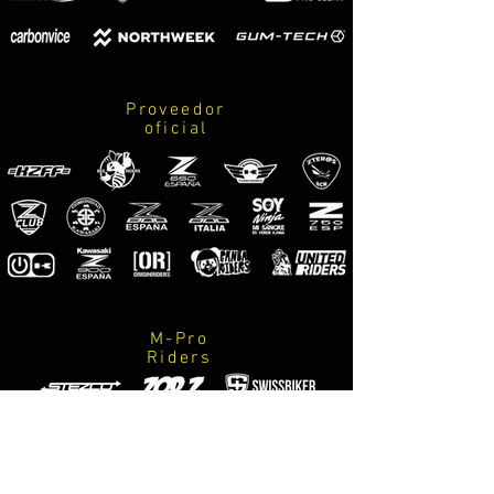
Proveedor
oficial
M-Pro
Riders