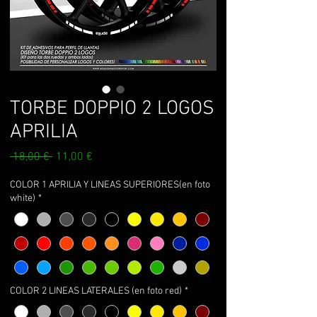
TORBE DOPPIO 2 LOGOS
APRILIA
Precio
Precio
 18,00 € 
11,00 €
de
oferta
COLOR 1 APRILIA Y LINEAS SUPERIORES(en foto
white)
*
COLOR 2 LINEAS LATERALES (en foto red)
*