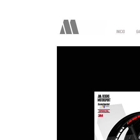
INICIO
GA