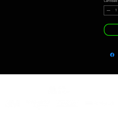
Cantidad
et les
vinyle
maxima
Nous l
complè
et avec
placem
CONSE
D'ASP
PENDA
Le kit i
- des a
- des i
monta
ENG
St
sides.