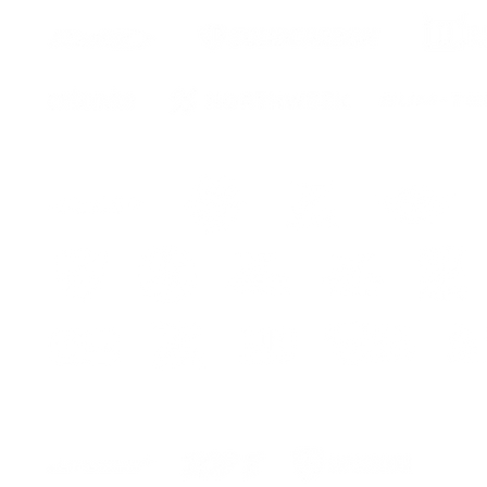
the ma
We serv
the cur
or
carrier
GUARA
COLOR
FOR 8 
The kit
- stick
- instr
r
assemb
ITA
Kit 
ed entr
Premiu
Lo ser
la curv
traspor