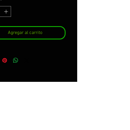
*
 deux côtés, fabriqués comme
 Premium de la qualité
le.
e servons par parties
Agregar al carrito
tes, avec la courbure du jante
 transporteur à faciliter son
ent. GARANTIE DU
RVATION DU COULEUR,
ECT ET DE DIMENSIONS
NT 8 ANS.
nclut:
dhésifs.
nstructions de soins et de
ge.
icker kit for 2 rims and both
 Made with Premium vinyl of