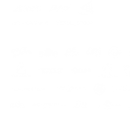
colloc
CONSE
ASPETT
Il kit i
- adesi
- istru
os
s
s