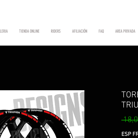
LERIA
TIENDA ONLINE
RIDERS
AFILIACIÓN
FAQ
AREA PRIVADA
TOR
TRI
 18,0
ESP FR