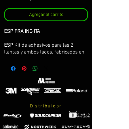
Agregar al carrito
ESP FRA ING ITA
ESP
Kit de adhesivos para las 2
llantas y ambos lados, fabricados en
vinilo Premium de la máxima calidad.
Lo servimos por partes completas,
con la curvatura de la llanta y con
transportador para facilitar su
colocación. GARANTIA DE
CONSERVACION DE COLOR, ASPECTO
Y DIMENSIONES DURANTE 8 AÑOS.
Distribuidor
El kit incluye:
-adhesivos.
-instrucciones de cuidados y montaje.