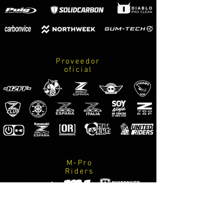
Proveedor
oficial
M-Pro
Riders