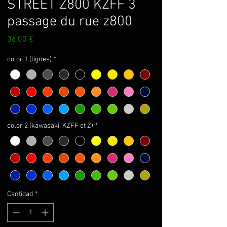
STREET Z800 KZFF 3
passage du rue z800
Precio
36,00 €
color 1 (lignes)
*
color 2 (kawasaki, KZFF et Z)
*
Cantidad
*