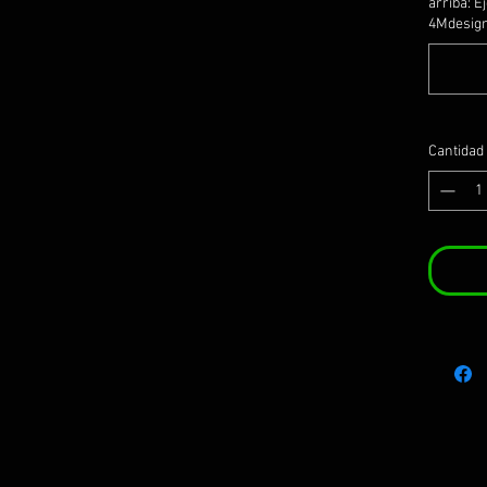
arriba: E
4Mdesign
Cantidad