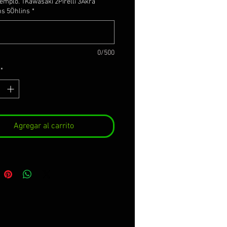
jemplo. 1Kawasaki 2Pirelli 3Akra
s 5Öhlins
*
0/500
*
Agregar al carrito