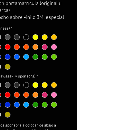
oferta
n portamatrícula (original u 
arca)
cho sobre vinilo 3M, especial 
nas con poca adhesión. El kit 
líneas)
*
: adhesivo paso de rueda, 
o de prueba para practicar y 
 la colocación antes de poner 
nitivo, lápiz de adhesivo 3M 
fuerzo e instrucciones de 
e.
(kawasaki y sponsors)
*
NALIZABLE AL 100%!
os sponsors a colocar de abajo a