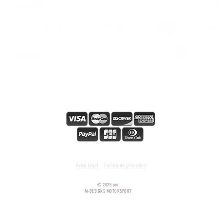
os
s
s
Pago en línea seguro
Condiciones y términos generales
Aviso Legal
Política de privacidad
© 2025 por
M-DESIGNS MOTORSPORT