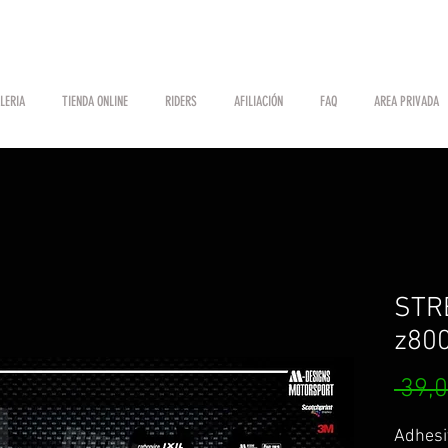
LERIA
TIENDA ONLINE
RIDERS
AFILIACIÓN
FAQ
AREA PRIVADA
STR
z80
 39,0
Adhesi