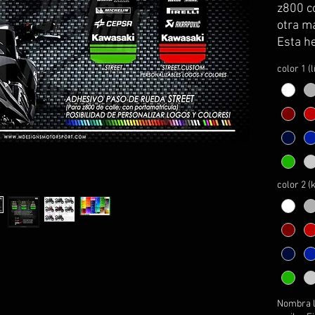
z800 co
otra m
Esta he
para zo
color 1 (
incluye
adhesiv
centrar
el defi
como re
montaj
color 2 
PERSO
Nombra l