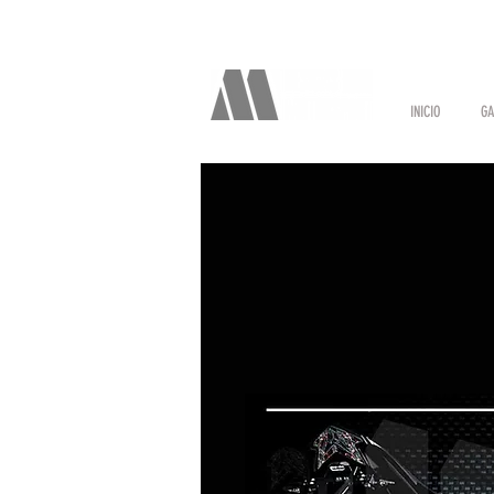
INICIO
GA