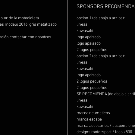
SPONSORS RECOMENDA
color de la motocicleta
opción 1 (de abajo a arriba):
i es modelo 2016; gris metalizado
lineas
kawasaki
ración contactar con nosotros
logo apaisado
logo apaisado
2 logos pequeños
opción 2 (de abajo a arriba):
lineas
kawasaki
logo apaisado
2 logos pequeños
2 logos pequeños
SE RECOMIENDA (de abajo a arrib
lineas
kawasaki
marca neumaticos
marca escape
marca accesorios / suspensiones
designs motorsport / logo z800