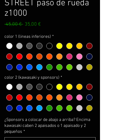
STREET paso de rueda
z1000
Precio
Precio
 45,00 € 
35,00 €
de
oferta
color 1 (lineas inferiores)
*
color 2 (kawasaki y sponsors)
*
¿Sponsors a colocar de abajo a arriba? Encima
kawasaki caben 2 apaisados o 1 apaisado y 2
pequeños
*