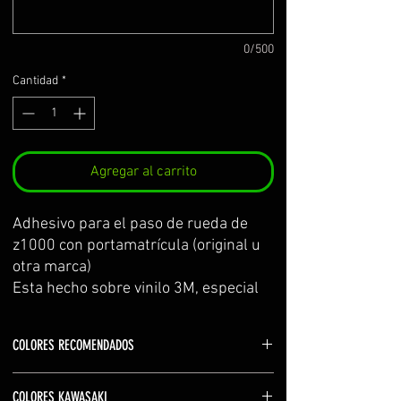
0/500
Cantidad
*
Agregar al carrito
Adhesivo para el paso de rueda de 
z1000 con portamatrícula (original u 
otra marca)
Esta hecho sobre vinilo 3M, especial 
para zonas con poca adhesión. El kit 
incluye: adhesivo paso de rueda, 
COLORES RECOMENDADOS
adhesivo de prueba para practicar y 
centrar la colocación antes de poner 
Sponsors en blanco (white)
el definitivo, e instrucciones de 
COLORES KAWASAKI
Lineas en el color de la motocicleta