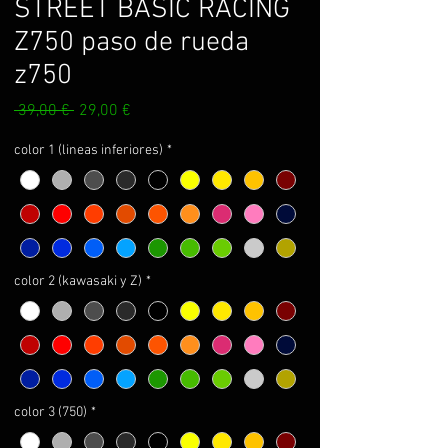
STREET BASIC RACING
Z750 paso de rueda
z750
Precio
Precio
 39,00 € 
29,00 €
de
oferta
color 1 (lineas inferiores)
*
color 2 (kawasaki y Z)
*
color 3 (750)
*