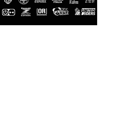
M-Pro
Riders
Fotógrafos
Oficiales
M-Designs