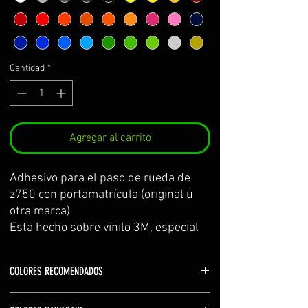
Cantidad
*
Agregar al carrito
Adhesivo para el paso de rueda de 
z750 con portamatrícula (original u 
otra marca)
Esta hecho sobre vinilo 3M, especial 
para zonas con poca adhesión. El kit 
incluye: adhesivo paso de rueda, 
COLORES RECOMENDADOS
adhesivo de prueba para practicar y 
centrar la colocación antes de poner 
Kawasaki y Z en blanco (white)