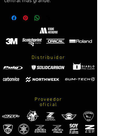
central mas grande.
En negro satinado para una
integración perfecta y pintura
reforzada anti-ralladuras.
Logo en vinilo con capa de protección,
y colores exactos a la paleta oficial.
Personalizables los colores. Con
posibilidad de recambios en caso de
Distribuidor
daños.
Test realizado sin perdida de
refrigeración al radiador.
Protección y diseño con la garantía de
SolidCarbon Japan.
Válido para z800 y z800E.
Proveedor
oficial
ENG
The new radiator guard is of a
higher standard.
The new design is more refined and
the central logo is biger.