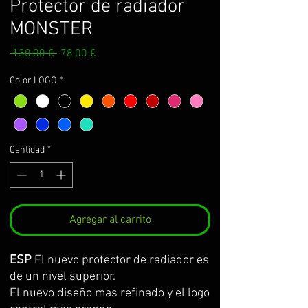
Protector de radiador
MONSTER
Precio
Precio
 130,00 € 
78,00 €
de
oferta
Color LOGO
*
Cantidad
*
Agregar al carrito
ESP
El nuevo protector de radiador es
de un nivel superior.
El nuevo diseño mas refinado y el logo