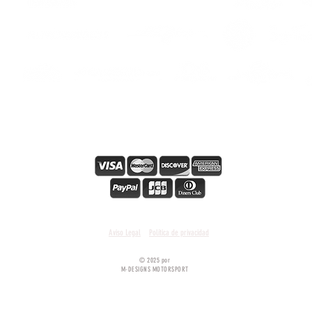
s
s
Pago en línea seguro
Condiciones y términos generales
Aviso Legal
Política de privacidad
© 2025 por
M-DESIGNS MOTORSPORT