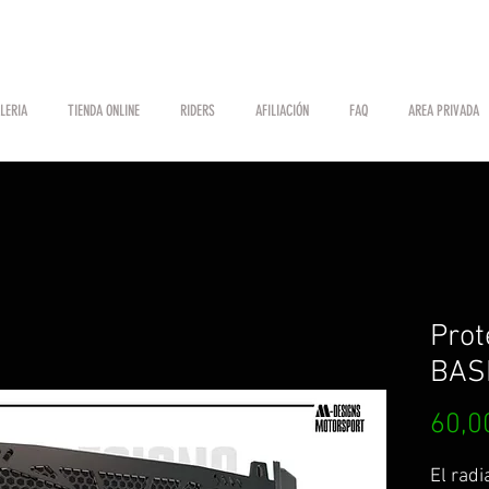
LERIA
TIENDA ONLINE
RIDERS
AFILIACIÓN
FAQ
AREA PRIVADA
Prot
BAS
60,0
El rad