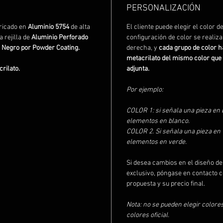
PERSONALIZACIÓN
bricado en
Aluminio 5754
de alta
El cliente puede elegir el color d
 rejilla de
Aluminio Perforado
configuración de color se realiza
n
Negro por Powder Coating.
derecha, y
cada grupo de color h
metacrilato del mismo color que
crilato.
adjunta.
Por ejemplo:
COLOR 1: si señala una pieza en b
elementos en blanco.
COLOR 2. Si señala una pieza en v
elementos en verde.
Si desea cambios en el diseño de
exclusivo, póngase en contacto c
propuesta y su precio final.
Nota: no se pueden elegir colore
colores oficial.