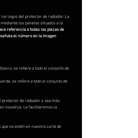
e los logos del protector de radiador. La
 mediante los paneles situados a la
ace referencia a todas las piezas de
 señala el número en la imagen
lanco, se refiere a todo el conjunto de
erde, se refiere a todo el conjunto de
l protector de radiador y sea más
on nosotros. Le facilitaremos la
s que no estén en nuestra carta de