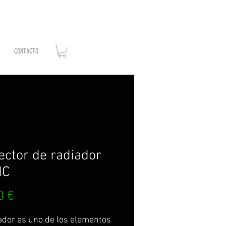
CONTACTO
ector de radiador
IC
Precio
0 €
iador es uno de los elementos