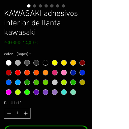
KAWASAKI adhesivos
interior de llanta
kawasaki
Precio
Precio
 23,00 € 
14,00 €
de
oferta
color 1 (logos)
*
Cantidad
*