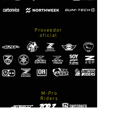
Proveedor
oficial
M-Pro
Riders