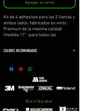
Agregar al carrito
Kit de 4 adhesivos para las 2 llantas y 
ambos lados, fabricados en vinilo 
Premium de la máxima calidad 
(medida 17" -para todas las 
kawasaki-)
Se sirve por partes y con 
COLORES RECOMENDADOS
transportador para facilitar su 
colocación.
Color logos: blanco (white) o mismo que la
El kit incluye: adhesivos e 
motocicleta
instrucciones de cuidados y montaje.
Colores no disponibles u otra configuración
contactar con nosotros
PERSONALIZABLES!
1- escoger el color de los logos
*MIRAR AMPLIACIÓN DE 
Distribuidor
INFORMACIÓN A PIE DE PÁGINA*