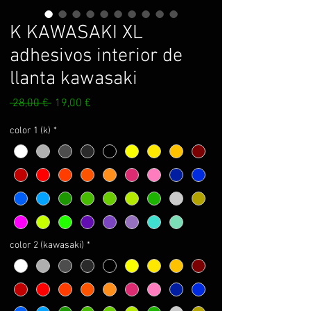
K KAWASAKI XL
adhesivos interior de
llanta kawasaki
Precio
Precio
 28,00 € 
19,00 €
de
oferta
color 1 (k)
*
color 2 (kawasaki)
*