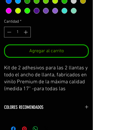
Cantidad
*
Agregar al carrito
Kit de 2 adhesivos para las 2 llantas y
todo el ancho de llanta, fabricados en
vinilo Premium de la máxima calidad
(medida 17" -para todas las
kawasaki-)
Se sirve por partes y con
COLORES RECOMENDADOS
transportador para facilitar su
colocación.
Color logos: blanco (white) o mismo que la
El kit incluye: adhesivos e
motocicleta