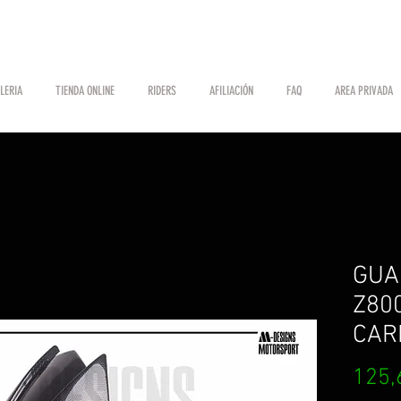
LERIA
TIENDA ONLINE
RIDERS
AFILIACIÓN
FAQ
AREA PRIVADA
GUA
Z800
CAR
125,