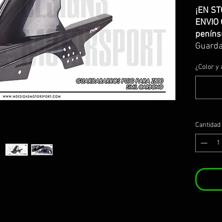
¡EN ST
ENVIO 
peníns
Guarda
z800E 
¿Color y 
Fabrica
carbon
Se incl
y homo
Design
Cantidad
a parte