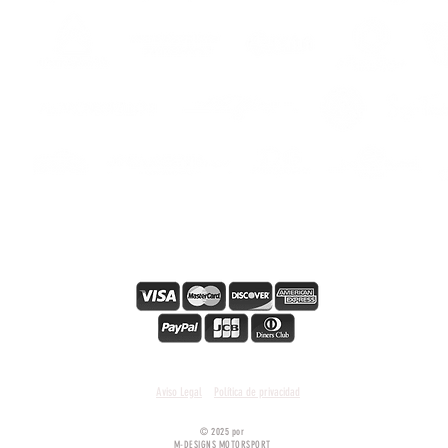
os
s
s
Pago en línea seguro
Condiciones y términos generales
Aviso Legal
Política de privacidad
© 2025 por
M-DESIGNS MOTORSPORT