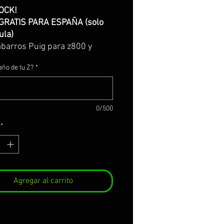
OCK!
GRATIS PARA ESPAÑA (solo
ula)
barros Puig para z800 y
en simil carbono
año de tu Z?
*
do en plastico ABS / simil
o
uye tornilleria, anclajes
logación (la decoración M-
0/500
s Motorsport debe adquirirse
*
)
Agregar al carrito