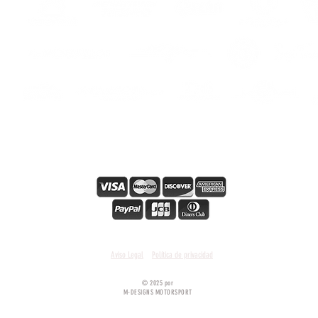
os
s
s
Pago en línea seguro
Condiciones y términos generales
Aviso Legal
Política de privacidad
© 2025 por
M-DESIGNS MOTORSPORT