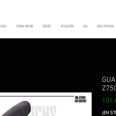
LERIA
TIENDA ONLINE
RIDERS
AFILIACIÓN
FAQ
AREA PRIVADA
GUA
Z75
101,
¡EN ST