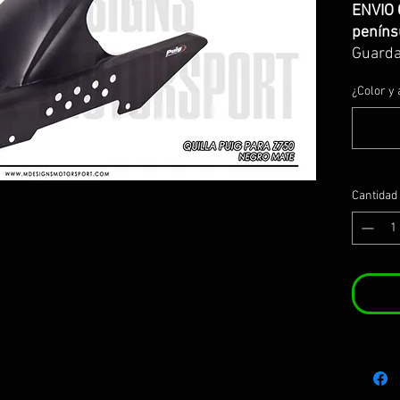
ENVIO 
peníns
Guarda
2012 e
¿Color y 
Fabric
Se incl
y homo
Design
a parte
Cantidad