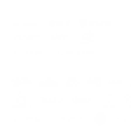
os
s
s