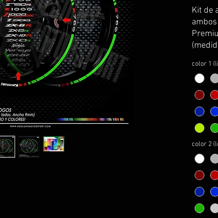
Kit de 
ambos l
Premiu
(medid
kawasa
color 1 (
Se sirv
curvatu
transpo
colocac
El kit 
instru
montaj
color 2 (
PERSO
1- esco
2- esco
3- esco
4- esco