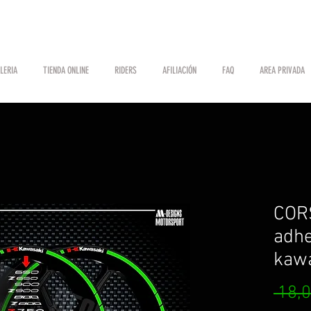
LERIA
TIENDA ONLINE
RIDERS
AFILIACIÓN
FAQ
AREA PRIVADA
COR
adhe
kaw
 18,0