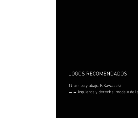
LOGOS RECOMENDADOS
↑↓ arriba y abajo: K Kawasaki
←→ izquierda y derecha: modelo de la