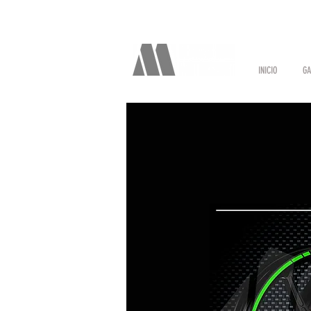
INICIO
GA