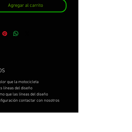
Agregar al carrito
OS
olor que la motocicleta
as líneas del diseño
mo que las líneas del diseño
nfiguración contactar con nosotros