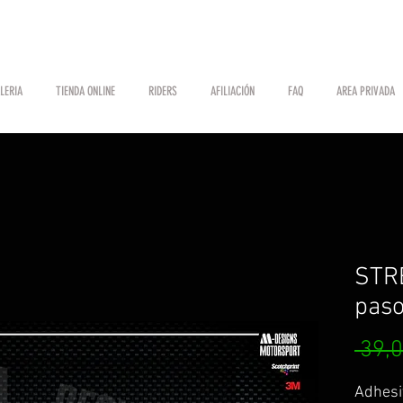
LERIA
TIENDA ONLINE
RIDERS
AFILIACIÓN
FAQ
AREA PRIVADA
STR
paso
 39,0
Adhesi