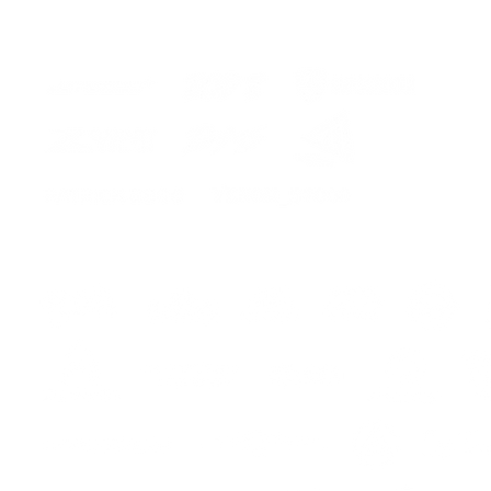
os
s
s