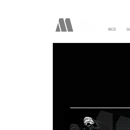
INICIO
GA