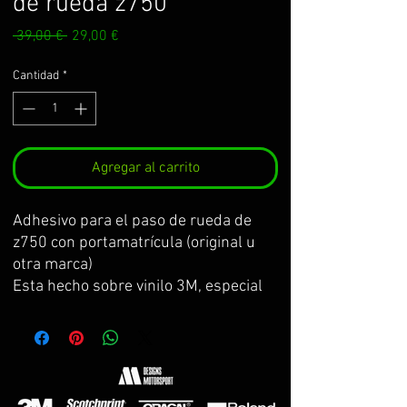
de rueda z750
Precio
Precio
 39,00 € 
29,00 €
de
oferta
Cantidad
*
Agregar al carrito
Adhesivo para el paso de rueda de
z750 con portamatrícula (original u
otra marca)
Esta hecho sobre vinilo 3M, especial
para zonas con poca adhesión. El kit
incluye: adhesivo paso de rueda,
adhesivo de prueba para practicar y
centrar la colocación antes de poner
el definitivo, e instrucciones de