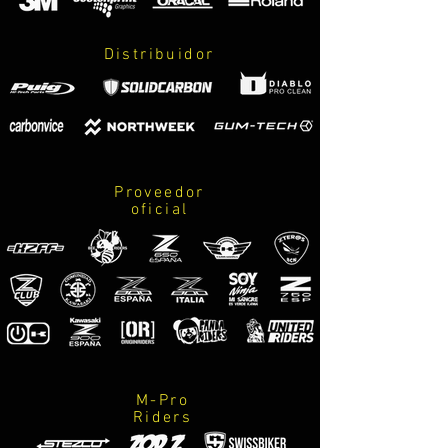
montaje.
Distribuidor
Proveedor
oficial
M-Pro
Riders