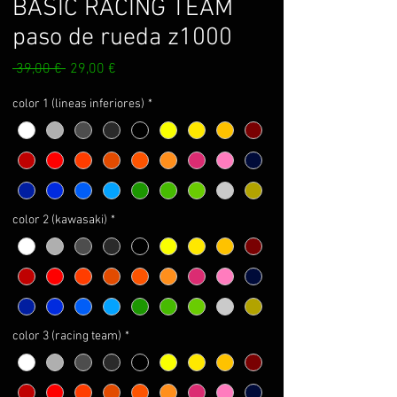
BASIC RACING TEAM
paso de rueda z1000
Precio
Precio
 39,00 € 
29,00 €
de
oferta
color 1 (lineas inferiores)
*
color 2 (kawasaki)
*
color 3 (racing team)
*