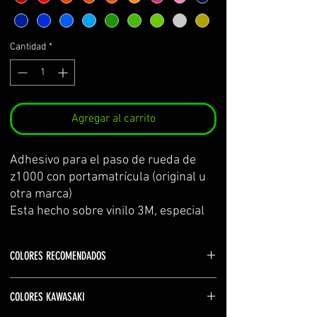
Cantidad
*
Agregar al carrito
Adhesivo para el paso de rueda de 
z1000 con portamatrícula (original u 
otra marca)
Esta hecho sobre vinilo 3M, especial 
para zonas con poca adhesión. El kit 
incluye: adhesivo paso de rueda, 
COLORES RECOMENDADOS
adhesivo de prueba para practicar y 
centrar la colocación antes de poner 
Kawasaki en blanco (white)
el definitivo, e instrucciones de 
COLORES KAWASAKI
Racing team en blanco (white) o en el color de las
montaje.
lineas