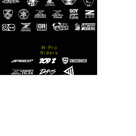
kit du 2 stickers
Le kit inclut:
-Stickers montrée dans l'image. (pour
cotes droit et gauche)
-Instructions de soins et de montage.
M-Pro
Riders
ENG
Stickers for front bars of suspension
of mt-07.
Made on vinyl of the maximum quality.
kit of 2 stickers
The kit includes:
Fotógrafos
-Stickers showed in the image. (For
Oficiales
M-Designs
sides right and left)
-Instructions of care and assembly.
ITA