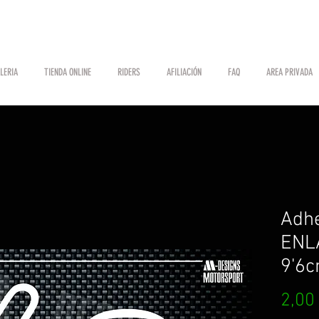
LERIA
TIENDA ONLINE
RIDERS
AFILIACIÓN
FAQ
AREA PRIVADA
Adh
ENLA
9'6c
2,00