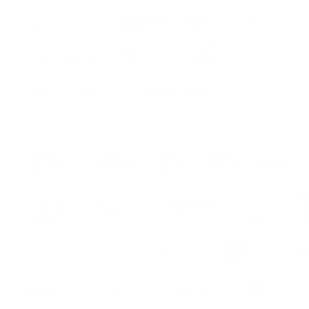
os
s
s