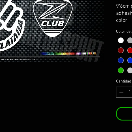
9'6cm 
adhesiv
color
Color de
Cantidad