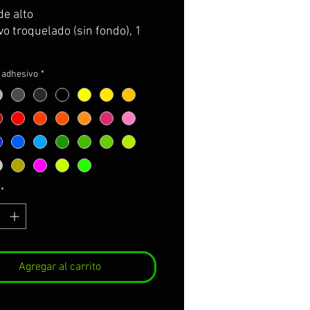
de alto
o troquelado (sin fondo), 1
l adhesivo
*
*
Agregar al carrito