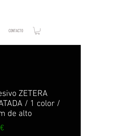
CONTACTO
esivo ZETERA
TADA / 1 color /
m de alto
Precio
 €