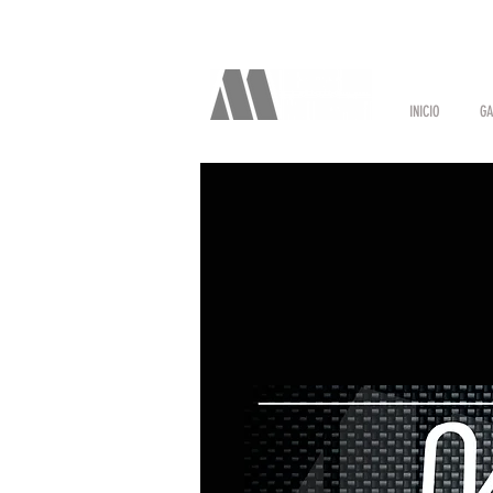
INICIO
GA