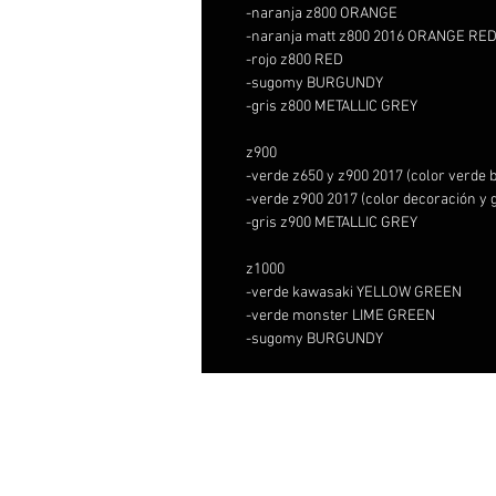
-naranja z800 ORANGE
-naranja matt z800 2016 ORANGE RE
-rojo z800 RED
-sugomy BURGUNDY
-gris z800 METALLIC GREY
z900
-verde z650 y z900 2017 (color verd
-verde z900 2017 (color decoración 
-gris z900 METALLIC GREY
z1000
-verde kawasaki YELLOW GREEN
-verde monster LIME GREEN
-sugomy BURGUNDY