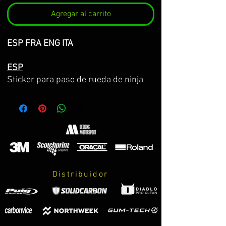
Agregar al carrito
ESP FRA ENG ITA
ESP
Sticker para paso de rueda de ninja
650.
Hecho sobre vinilo 3M premium de la
máxima calidad.
Diseño completo pre-centrado y
preparado para instalar de una vez.
El kit incluye:
Distribuidor
-Sticker mostrado en la imagen.
-Adhesivo de prueba TEST, para
practicar y centrar la colocación antes
de poner el definitivo.
-Lápiz adhesivo 3M de refuerzo para