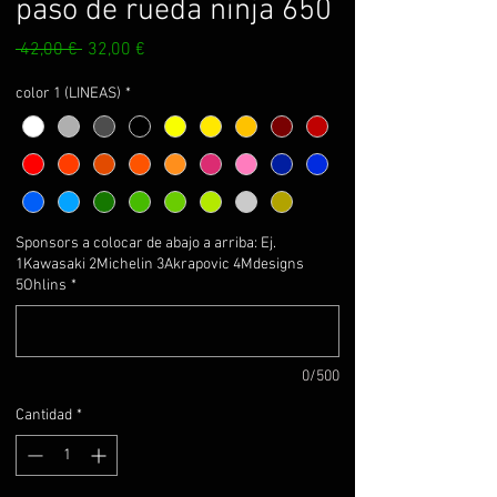
paso de rueda ninja 650
Precio
Precio
 42,00 € 
32,00 €
de
oferta
color 1 (LINEAS)
*
Sponsors a colocar de abajo a arriba: Ej.
1Kawasaki 2Michelin 3Akrapovic 4Mdesigns
5Ohlins
*
0/500
Cantidad
*