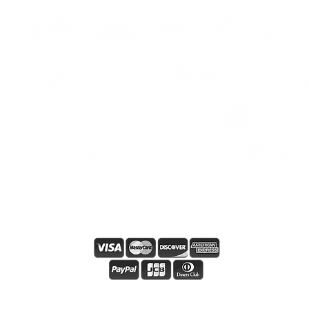
os
s
s
Pago en línea seguro
Condiciones y términos generales