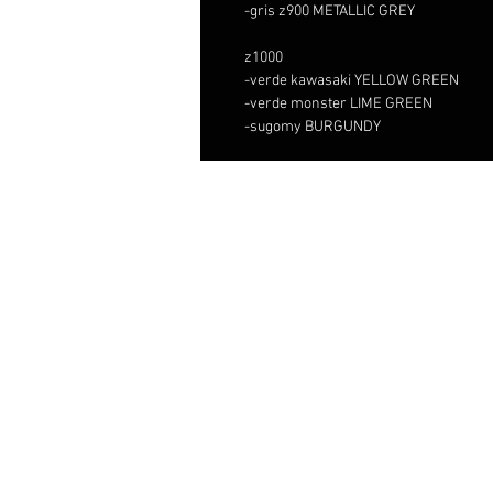
-gris z900 METALLIC GREY
z1000
-verde kawasaki YELLOW GREEN
-verde monster LIME GREEN
-sugomy BURGUNDY
Distribuid