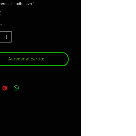
fondo del adhesivo
*
*
Agregar al carrito