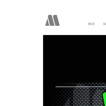
INICIO
GA