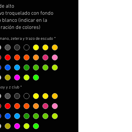
de alto
vo troquelado con fondo
 blanco (indicar en la
ración de colores)
mano, zetera y trazo de escudo
*
soy y z club
*