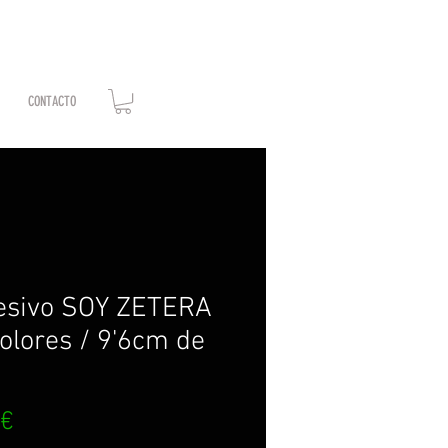
CONTACTO
esivo SOY ZETERA
colores / 9'6cm de
Precio
 €