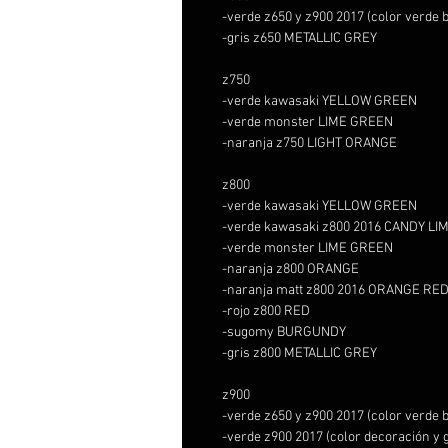
-verde z650 y z900 2017 (color verd
-gris z650 METALLIC GREY
z750
-verde kawasaki YELLOW GREEN
-verde monster LIME GREEN
-naranja z750 LIGHT ORANGE
z800
-verde kawasaki YELLOW GREEN
-verde kawasaki z800 2016 CANDY L
-verde monster LIME GREEN
-naranja z800 ORANGE
-naranja matt z800 2016 ORANGE RE
-rojo z800 RED
-sugomy BURGUNDY
-gris z800 METALLIC GREY
z900
-verde z650 y z900 2017 (color verd
-verde z900 2017 (color decoración 