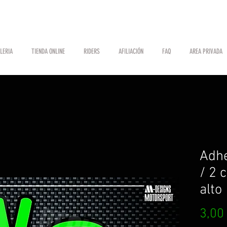
LERIA
TIENDA ONLINE
RIDERS
AFILIACIÓN
FAQ
AREA PRIVADA
Adh
/ 2 
alto
3,00