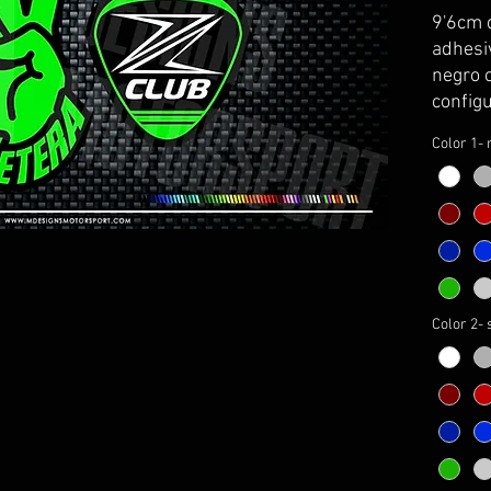
9'6cm 
adhesi
negro o
configu
Color 1- 
Color 2- 