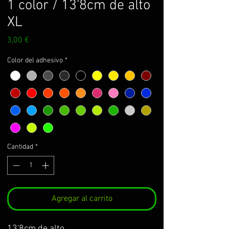
1 color / 13'8cm de alto
XL
Precio
3,00 €
Color del adhesivo
*
Cantidad
*
Agregar al carrito
13'8cm de alto