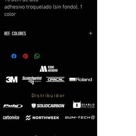
adhesivo troquelado (sin fondo), 1
color
REF. COLORES
z650
-verde z650 y z900 2017 (color verde bastidor)
CANDY YELLOW GREEN
-gris z650 METALLIC GREY
z750
-verde kawasaki YELLOW GREEN
-verde monster LIME GREEN
Distribuidor
-naranja z750 LIGHT ORANGE
z800
-verde kawasaki YELLOW GREEN
-verde kawasaki z800 2016 CANDY LIME GREEN
-verde monster LIME GREEN
-naranja z800 ORANGE