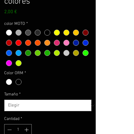
colores
Precio
2,00 €
color MOTO
*
Color ORM
*
Tamaño
*
Cantidad
*