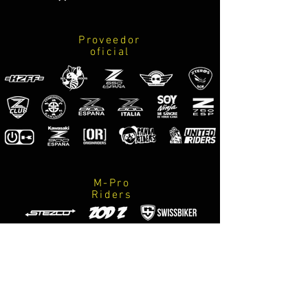
Proveedor
oficial
M-Pro
Riders
Fotógrafos