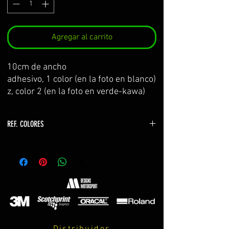
Agregar al carrito
10cm de ancho
adhesivo, 1 color (en la foto en blanco)
z, color 2 (en la foto en verde-kawa)
REF. COLORES
z650
-verde z650 y z900 2017 (color verde bastidor)
CANDY YELLOW GREEN
-gris z650 METALLIC GREY
z750
-verde kawasaki YELLOW GREEN
-verde monster LIME GREEN
Distribuidor